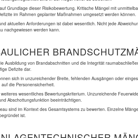
auf Grundlage dieser Risikobewertung. Kritische Mängel mit unmittelba
 Defizite im Rahmen geplanter Maßnahmen umgesetzt werden können.
 aktuellen Anforderungen ist dabei wesentlich. Nicht jede Abweichun
eau nachgewiesen werden kann.
BAULICHER BRANDSCHUTZM
ie Ausbildung von Brandabschnitten und die Integrität raumabschließe
ge Defizite dar.
önnen sich in unzureichender Breite, fehlenden Ausgängen oder einges
auf die Personensicherheit.
n weiteres wesentliches Bewertungskriterium. Unzureichende Feuerwid
nd Abschottungsfunktion beeinträchtigen.
veau sind im Kontext des Gesamtsystems zu bewerten. Einzelne Män
begründet ist.
ANLAGENTECHNISCHER MÄN