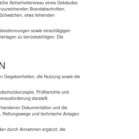
liche Sicherheitsniveau eines Gebäudes
nergiegesetz (GEG) auf die
unzureichenden Brandabschnitten,
splanung
n Schwächen, etwa fehlenden
ubestimmungen sowie einschlägigen
erlagen zu berücksichtigen. Die
 Allgemeine Infos
KG 480 Allgemeine Infos
N
nforderungen für Sonderanlagen
KG 480: Welche MSR-Leistungen
en
übernimmt MT INGENIEURE
en Gegebenheiten, die Nutzung sowie die
utzungsspezifischen Anlagen
KG 480 Energieeffizienz bei der
Gebäudeautomation
dschutzkonzepte, Prüfberichte und
esonderheiten für Industrie- und
KG 480: Steuerung der technischen
erausforderung darstellt.
onsanlagen
Anlagen über die Gebäudeautomation
vorhandenen Dokumentation und die
chnittstellen zu anderen TGA-
KG 480: Funktionsbeschreibungen für GA-
en, Rettungswege und technische Anlagen
n
Systeme
etriebssicherheit und Wartung in
KG 480: Wichtigkeit von Datenpunktlisten
rden durch Annahmen ergänzt, die
-Planung