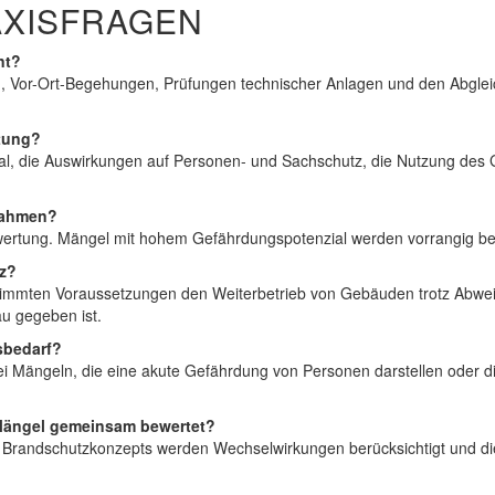
AXISFRAGEN
nt?
 Vor-Ort-Begehungen, Prüfungen technischer Anlagen und den Abglei
rtung?
al, die Auswirkungen auf Personen- und Sachschutz, die Nutzung de
ßnahmen?
bewertung. Mängel mit hohem Gefährdungspotenzial werden vorrangig be
tz?
stimmten Voraussetzungen den Weiterbetrieb von Gebäuden trotz Abwe
au gegeben ist.
sbedarf?
i Mängeln, die eine akute Gefährdung von Personen darstellen oder d
Mängel gemeinsam bewertet?
s Brandschutzkonzepts werden Wechselwirkungen berücksichtigt und 