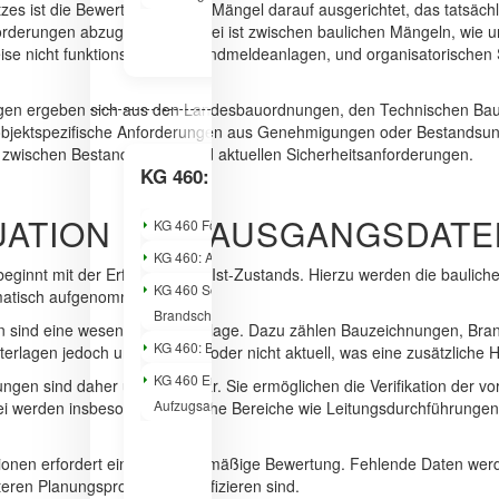
s ist die Bewertung solcher Mängel darauf ausgerichtet, das tatsäch
Gebäudee
rderungen abzugleichen. Dabei ist zwischen baulichen Mängeln, wie 
Heizung
eise nicht funktionsfähigen Brandmeldeanlagen, und organisatorische
agen ergeben sich aus den Landesbauordnungen, den Technischen Ba
objektspezifische Anforderungen aus Genehmigungen oder Bestandsunt
 zwischen Bestandsschutz und aktuellen Sicherheitsanforderungen.
KG 460: Allgemeine Infos
KG 470:
TUATION UND AUSGANGSDATE
KG 460 Förderanlagen in der TGA-Planung
KG 470 A
in Klinik
KG 460: Aufzüge im Neubau
ginnt mit der Erfassung des Ist-Zustands. Hierzu werden die baulich
KG 470 N
KG 460 Schnittstellen zu Architektur und
matisch aufgenommen.
planen
Brandschutz
 sind eine wesentliche Grundlage. Dazu zählen Bauzeichnungen, Bran
KG 470 B
KG 460: Barrierefreiheit bei Förderanlagen
rlagen jedoch unvollständig oder nicht aktuell, was eine zusätzliche H
Produkti
KG 460 Energieeffizienz bei
gen sind daher unverzichtbar. Sie ermöglichen die Verifikation der 
KG 470 S
Aufzugsanlagen
abei werden insbesondere kritische Bereiche wie Leitungsdurchführung
Gewerke
KG 470 B
ionen erfordert eine ingenieurmäßige Bewertung. Fehlende Daten we
der TGA
eren Planungsprozess zu verifizieren sind.