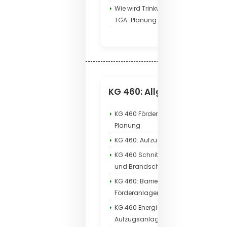
Wie wird Trinkwasserhygiene in der
TGA-Planung sichergestellt?
KG 460: Allgemeine Infos
KG 460 Förderanlagen in der TGA-
Planung
KG 460: Aufzüge im Neubau
KG 460 Schnittstellen zu Architektur
und Brandschutz
KG 460: Barrierefreiheit bei
Förderanlagen
KG 460 Energieeffizienz bei
Aufzugsanlagen