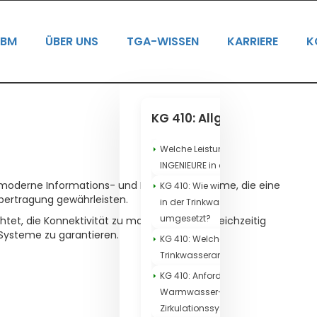
IBM
ÜBER UNS
TGA-WISSEN
KARRIERE
K
KG 410: Allgemeine Infos
Welche Leistungen übernimmt MT
INGENIEURE in der KG 410?
moderne Informations- und Fernmeldesysteme, die eine
KG 410: Wie wird der Legionellenschu
ertragung gewährleisten.
in der Trinkwasserplanung
umgesetzt?
tet, die Konnektivität zu maximieren und gleichzeitig
 Systeme zu garantieren.
KG 410: Welche Rohrwerkstoffe sind f
Trinkwasseranlagen zulässig?
KG 410: Anforderungen für
Warmwasser- und
Zirkulationssysteme