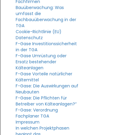
Fachfirmen
KG 420: Auswirkungen des
Bauüberwachung: Was
Gebäudeenergiegesetz (GEG) auf die
umfasst die
Heizungsplanung
Fachbauüberwachung in der
TGA
Cookie-Richtlinie (EU)
Datenschutz
F-Gase Investitionssicherheit
in der TGA
KG 470: Allgemeine Infos
KG 480 Allgemeine
F-Gase Umrüstung oder
Ersatz bestehender
Kälteanlagen
KG 470 Anforderungen für
KG 480: Welche MSR-Lei
F-Gase Vorteile natürlicher
Sonderanlagen in Kliniken
übernimmt MT INGENIEU
Kältemittel
KG 470 Nutzungsspezifischen Anlagen
KG 480 Energieeffizienz b
F-Gase: Die Auswirkungen auf
planen
Gebäudeautomation
Neubauten
F-Gase: Die Pflichten für
KG 470 Besonderheiten für Industrie-
KG 480: Steuerung der t
Betreiber von Kälteanlagen?“
und Produktionsanlagen
Anlagen über die
F-Gase: Verordnung
Gebäudeautomation
KG 470 Schnittstellen zu anderen TGA-
Fachplaner TGA
Gewerken
Impressum
KG 480: Funktionsbeschr
In welchen Projektphasen
GA-Systeme
KG 470 Betriebssicherheit und
beginnt das