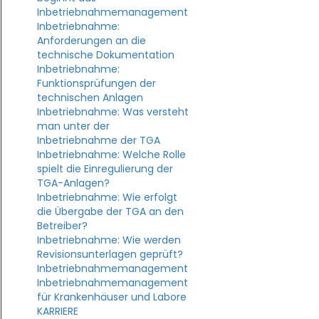
Wartung in der TGA-Planung
KG 480: Wichtigkeit von
Inbetriebnahmemanagement
Datenpunktlisten
Inbetriebnahme:
Anforderungen an die
technische Dokumentation
Inbetriebnahme:
Funktionsprüfungen der
technischen Anlagen
Inbetriebnahme: Was versteht
man unter der
Inbetriebnahme der TGA
Inbetriebnahme: Welche Rolle
spielt die Einregulierung der
TGA-Anlagen?
Inbetriebnahme: Wie erfolgt
die Übergabe der TGA an den
Betreiber?
Inbetriebnahme: Wie werden
Revisionsunterlagen geprüft?
Inbetriebnahmemanagement
Inbetriebnahmemanagement
für Krankenhäuser und Labore
KARRIERE